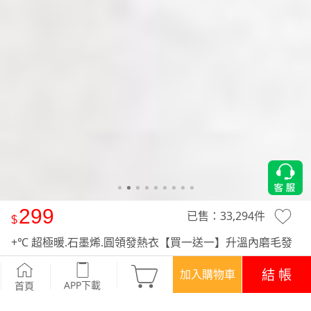
299
已售：
33,294
件
+℃ 超極暖.石墨烯.圓領發熱衣【買一送一】升溫內磨毛發
熱衣-童裝
-深藍
結 帳
加入購物車
APP下載
首頁
優惠
APP下載699免運