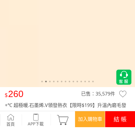
260
已售：
35,579
件
+℃ 超極暖.石墨烯.V領發熱衣【限時$199】升溫內磨毛發
熱衣
-深灰
結 帳
加入購物車
APP下載
首頁
優惠
APP下載699免運