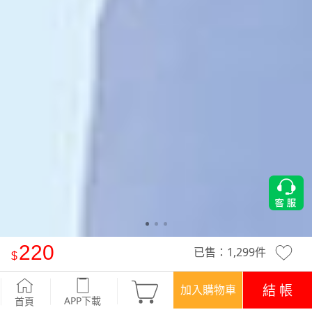
220
已售：
1,299
件
-°C 冰感UPF50+防曬-彈性涼感止滑觸控手套/袖套
-灰
結 帳
加入購物車
APP下載
首頁