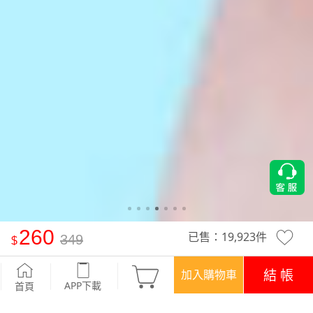
260
已售：
19,923
件
349
-°C 冰感防曬V領冰絲涼感衣
-山茶粉
結 帳
加入購物車
APP下載
首頁
活動
任選一件‧260元