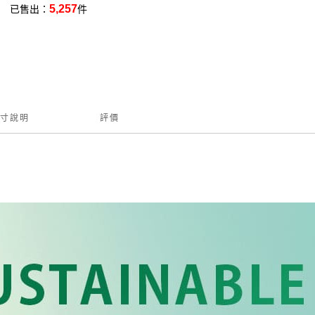
5,257
已售出：
件
寸說明
評價