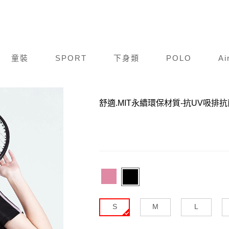
童裝
SPORT
下身類
POLO
Ai
商品編號：
F23S009-012
舒適.MIT永續環保材質-抗UV吸
S
M
L