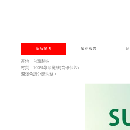
商品說明
試穿報告
尺
產地：台灣製造
材質：100%聚酯纖維(含環保紗)
深淺色請分開洗滌。