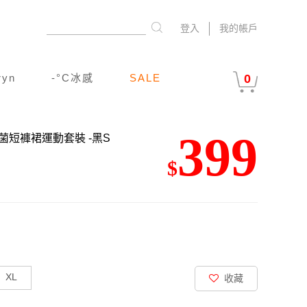
登入
我的帳戶
ryn
-°C冰感
SALE
0
399
排抗菌短褲裙運動套裝
-黑S
$
XL
收藏