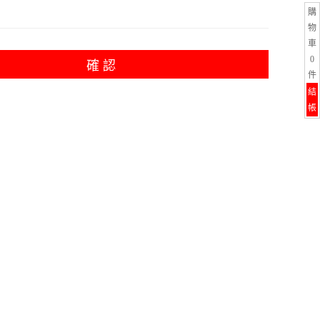
購
物
車
0
確 認
件
結
帳