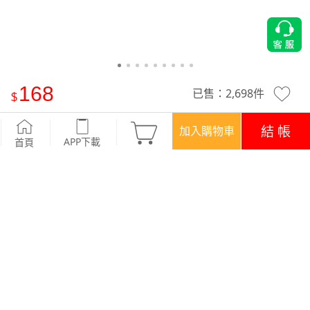
168
已售：
2,698
件
真牛皮質感洋裝休閒細皮帶
-白
結 帳
加入購物車
APP下載
首頁
優惠
APP下載699免運
顏色
9 色
商品評價 (67)
查看全部