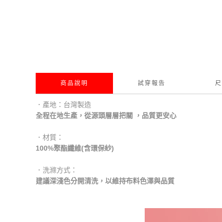
商品說明
試穿報告
尺
．產地：台灣製造
全程在地生產，從源頭層層把關 ，品質更安心
．材質：
100%聚酯纖維(含環保紗)
．洗滌方式：
建議深淺色分開清洗，以維持布料色澤與品質