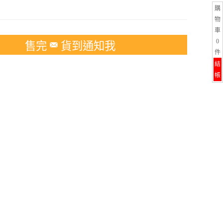
購
物
車
0
售完
貨到通知我
件
結
帳