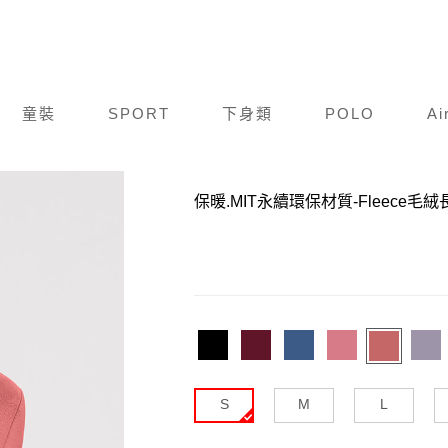
童裝
SPORT
下身類
POLO
Ai
商品編號：
F19A122-192
保暖.MIT永續環保材質-Fleece毛
S
M
L