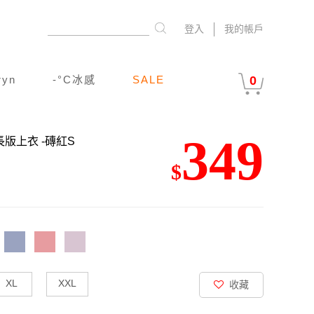
登入
我的帳戶
ryn
-°C冰感
SALE
0
349
絨長版上衣
-磚紅S
$
XL
XXL
收藏