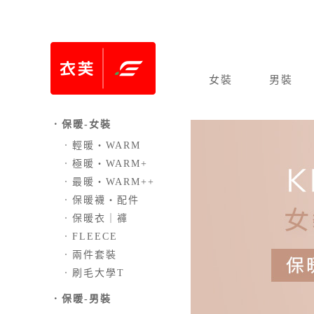
女裝
男裝
．保暖-女裝
．
輕暖‧WARM
．
極暖‧WARM+
．
最暖‧WARM++
．
保暖襪‧配件
．
保暖衣｜褲
．
FLEECE
．
兩件套裝
．
刷毛大學T
．保暖-男裝