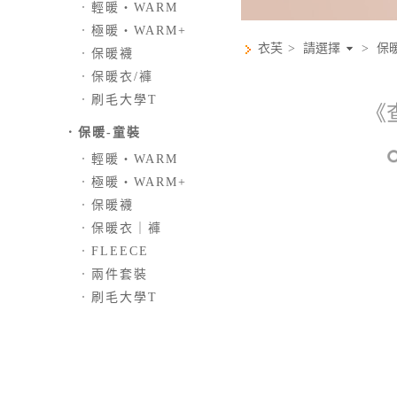
．
輕暖‧WARM
．
極暖‧WARM+
衣芙
>
請選擇
>
保
．
保暖襪
．
保暖衣/褲
．
刷毛大學T
《
．保暖-童裝
．
輕暖‧WARM
．
極暖‧WARM+
．
保暖襪
．
保暖衣｜褲
．
FLEECE
．
兩件套裝
．
刷毛大學T