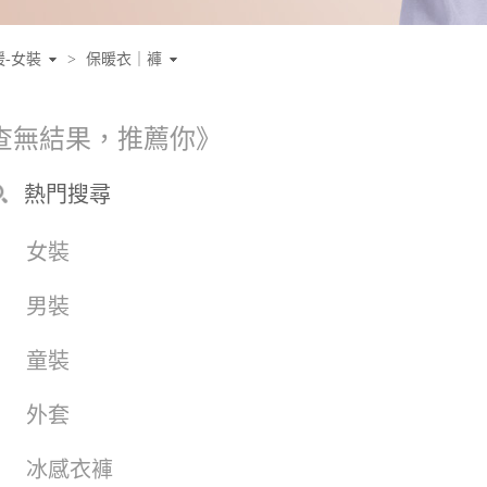
暖-女裝
>
保暖衣｜褲
查無結果，推薦你》
熱門搜尋
女裝
男裝
童裝
外套
冰感衣褲