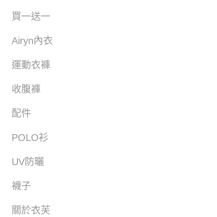
買一送一
Airyn內衣
運動衣褲
收腹褲
配件
POLO衫
UV防曬
襪子
關於衣芙