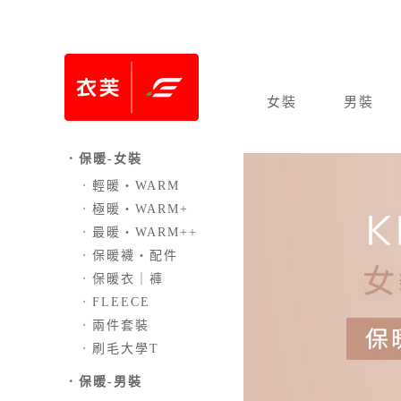
女裝
男裝
．保暖-女裝
．
輕暖‧WARM
．
極暖‧WARM+
．
最暖‧WARM++
．
保暖襪‧配件
．
保暖衣｜褲
．
FLEECE
．
兩件套裝
．
刷毛大學T
．保暖-男裝