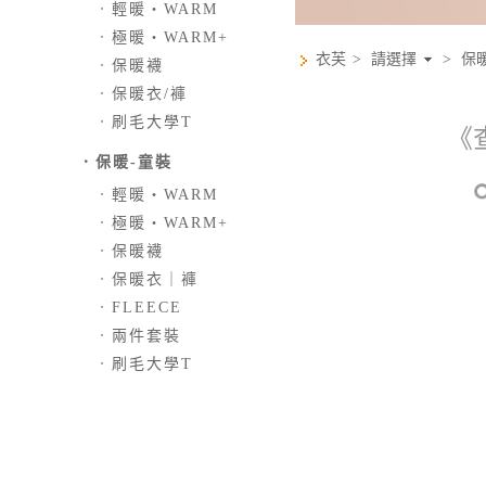
．
輕暖‧WARM
．
極暖‧WARM+
衣芙
>
請選擇
>
保
．
保暖襪
．
保暖衣/褲
．
刷毛大學T
《
．保暖-童裝
．
輕暖‧WARM
．
極暖‧WARM+
．
保暖襪
．
保暖衣｜褲
．
FLEECE
．
兩件套裝
．
刷毛大學T