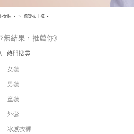
暖-女裝
>
保暖衣｜褲
查無結果，推薦你》
熱門搜尋
女裝
男裝
童裝
外套
冰感衣褲