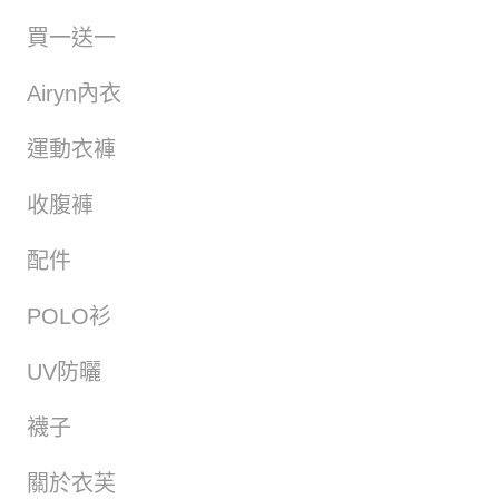
買一送一
Airyn內衣
運動衣褲
收腹褲
配件
POLO衫
UV防曬
襪子
關於衣芙