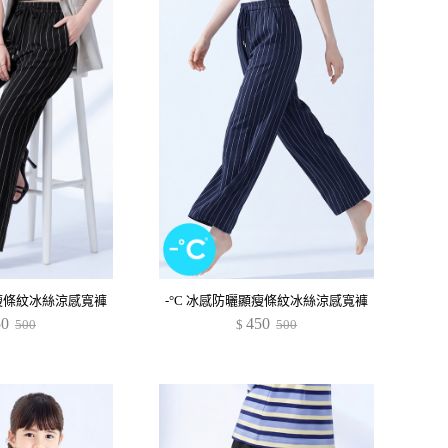
顯瘦條紋冰絲涼感寬褲
-°C 冰感防曬顯瘦條紋冰絲涼感寬褲
50
450
500
$
500