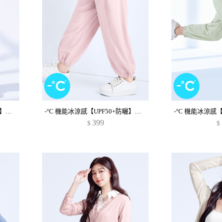
-°C 機能冰涼感【UPF50+防曬】透氣束口褲-童裝
-°C 機能冰涼感【UPF50+防曬】透氣束口褲-童裝
399
$
$