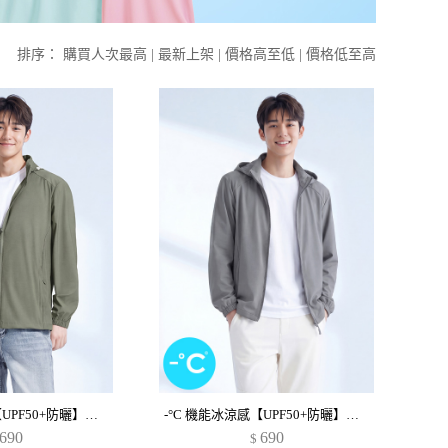
排序：
購買人次最高
|
最新上架
|
價格高至低
|
價格低至高
-°C 機能冰涼感【UPF50+防曬】可拆連帽外套-男裝
-°C 機能冰涼感【UPF50+防曬】可拆連帽外套-男裝
690
690
$