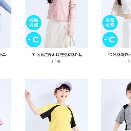
外套
-°C 冰感坑條木耳捲邊涼感外套
-°C 冰感坑
490
$
$