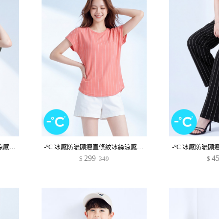
-°C 冰感防曬顯瘦直條紋冰絲涼感上衣
-°C 冰感防曬顯瘦直條紋冰絲涼感上衣
-°C 冰感防曬
299
4
$
349
$