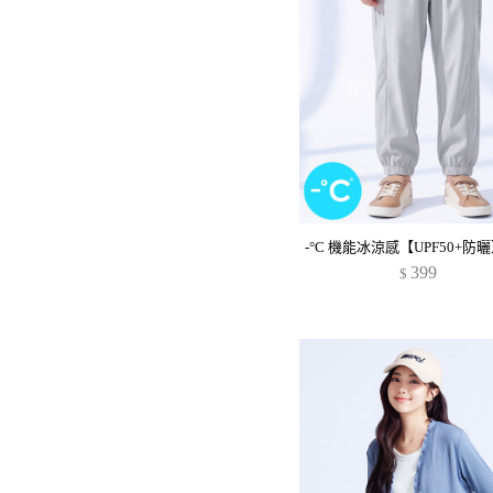
399
$