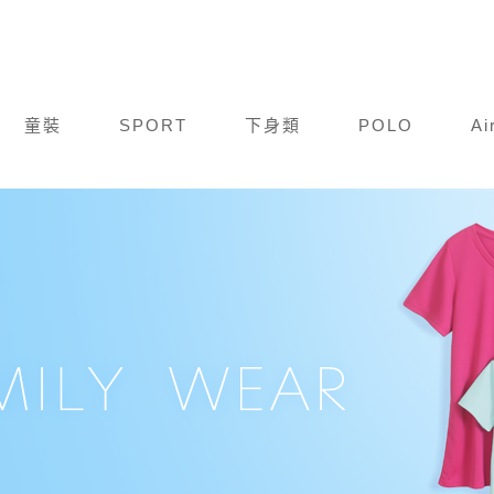
童裝
SPORT
下身類
POLO
Ai