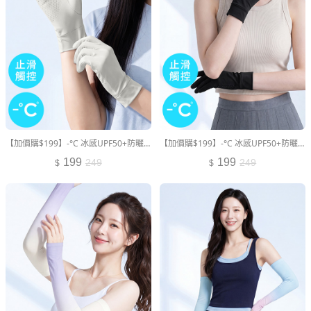
【加價購$199】-°C 冰感UPF50+防曬彈性涼感止滑觸控手套
【加價購$199】-°C 冰感UPF50+防曬彈性涼感止滑觸控手套
199
199
249
249