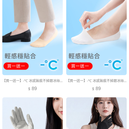
【買一送一】-°C 冰感無痕不掉跟冰絲涼感隱形襪
【買一送一】-°C 冰感無痕不掉跟冰絲涼感隱形襪
89
89