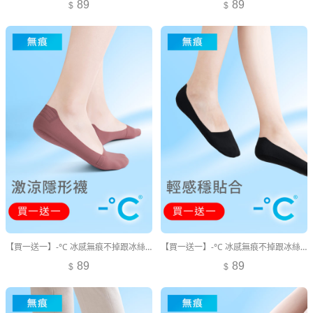
89
89
【買一送一】-°C 冰感無痕不掉跟冰絲涼感隱形襪
【買一送一】-°C 冰感無痕不掉跟冰絲涼感隱形襪
89
89