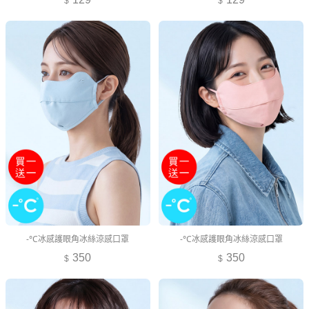
-°C冰感護眼角冰絲涼感口罩
-°C冰感護眼角冰絲涼感口罩
350
350