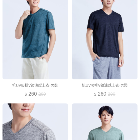
抗UV吸排V領涼感上衣-男裝
抗UV吸排V領涼感上衣-男裝
260
260
290
290