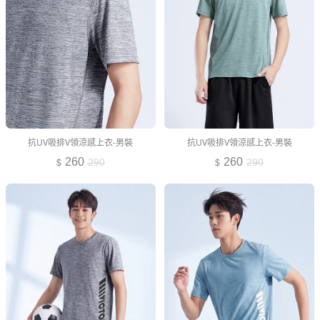
抗UV吸排V領涼感上衣-男裝
抗UV吸排V領涼感上衣-男裝
260
260
290
290