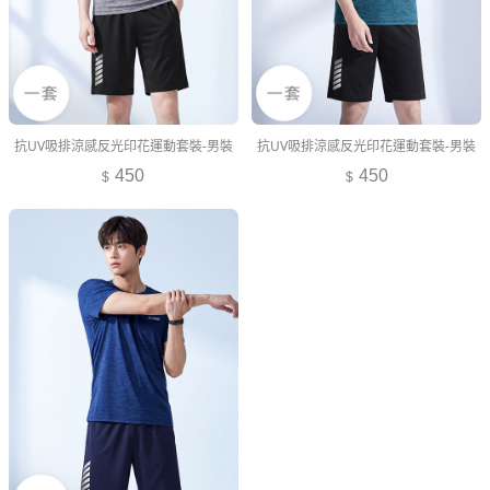
抗UV吸排涼感反光印花運動套裝-男裝
抗UV吸排涼感反光印花運動套裝-男裝
450
450