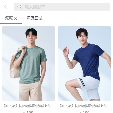
涼感衣
涼感套裝
【神T必買】抗UV吸排圓領涼感上衣-男裝
【神T必買】抗UV吸排圓領涼感上衣-男裝
199
199