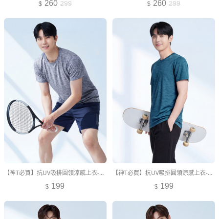
260
260
299
299
【神T必買】抗UV吸排圓領涼感上衣-男裝
【神T必買】抗UV吸排圓領涼感上衣-男裝
199
199