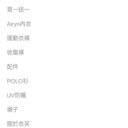
買一送一
Airyn內衣
運動衣褲
收腹褲
配件
POLO衫
UV防曬
襪子
關於衣芙