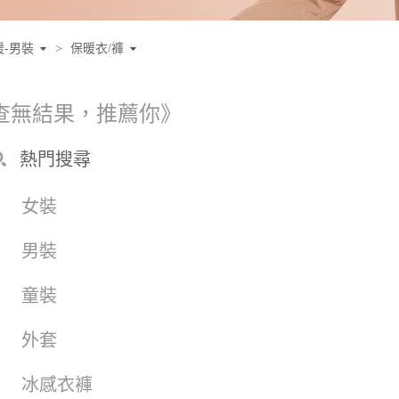
暖-男裝
>
保暖衣/褲
查無結果，推薦你》
熱門搜尋
女裝
男裝
童裝
外套
冰感衣褲