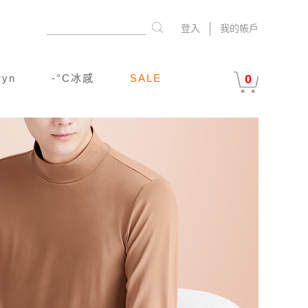
登入
我的帳戶
ryn
-°C冰感
SALE
0