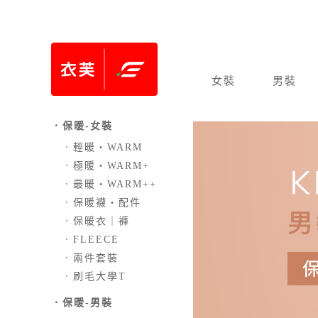
女裝
男裝
．保暖-女裝
．
輕暖‧WARM
．
極暖‧WARM+
．
最暖‧WARM++
．
保暖襪‧配件
．
保暖衣｜褲
．
FLEECE
．
兩件套裝
．
刷毛大學T
．保暖-男裝