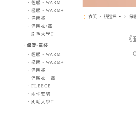
．
輕暖‧WARM
．
極暖‧WARM+
衣芙
>
請選擇
>
保
．
保暖襪
．
保暖衣/褲
．
刷毛大學T
《
．保暖-童裝
．
輕暖‧WARM
．
極暖‧WARM+
．
保暖襪
．
保暖衣｜褲
．
FLEECE
．
兩件套裝
．
刷毛大學T