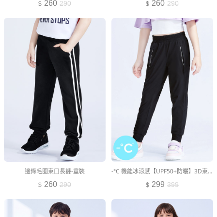
260
260
290
290
邊條毛圈束口長褲-童裝
-°C 機能冰涼感【UPF50+防曬】3D束口褲-童裝
260
299
290
399