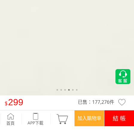
299
已售：
177,276
件
舒適.MIT永續環保材質-抗UV吸排抗菌束口長褲
-黑
結 帳
加入購物車
APP下載
首頁
優惠
APP下載699免運