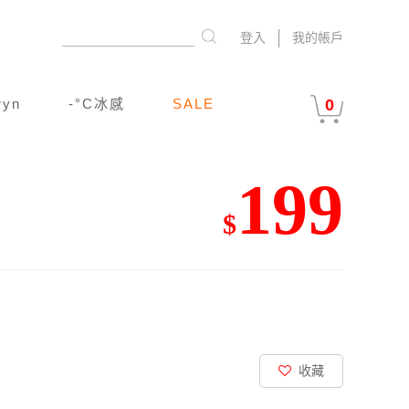
登入
我的帳戶
ryn
-°C冰感
SALE
0
199
$
收藏