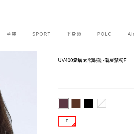
童裝
SPORT
下身類
POLO
Ai
商品編號：
A26S506-710
UV400漸層太陽眼鏡
-漸層紫粉F
F