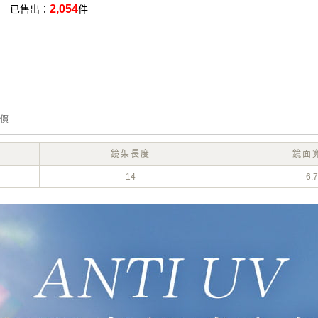
2,054
已售出：
件
價
鏡架長度
鏡面
14
6.7