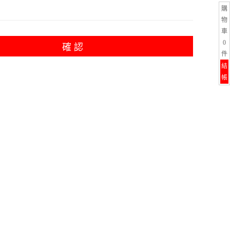
購
物
車
0
確 認
件
結
帳