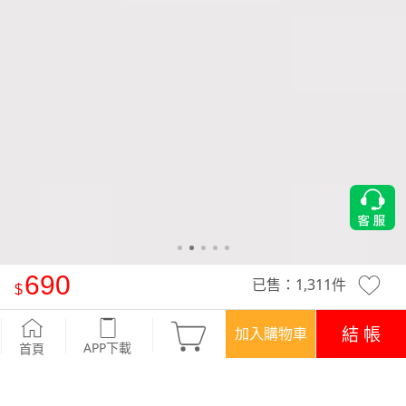
690
已售：
1,311
件
Sliimx 都會美型休閒直筒褲
-深藍
結 帳
加入購物車
APP下載
首頁
優惠
APP下載699免運