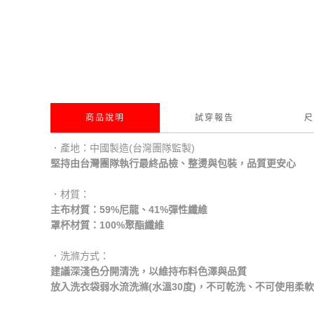
商品說明
試穿報告
尺
．產地：中國製造(台灣團隊監製)
堅持由台灣團隊執行最終品檢、整燙與包裝，品質更安心
．材質：
主布材質：59%尼龍、41%彈性纖維
罩杯材質：100%聚酯纖維
．洗滌方式：
建議深淺色分開清洗，以維持布料色澤與品質
放入洗衣袋弱水流洗滌(水溫30度)，不可乾洗、不可使用柔