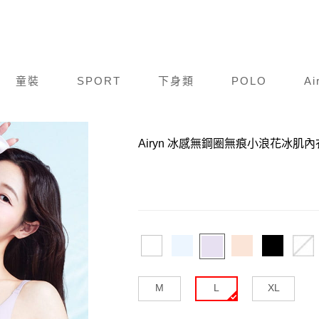
童裝
SPORT
下身類
POLO
Ai
商品編號：
C25S007-714
Airyn 冰感無鋼圈無痕小浪花冰肌
M
L
XL