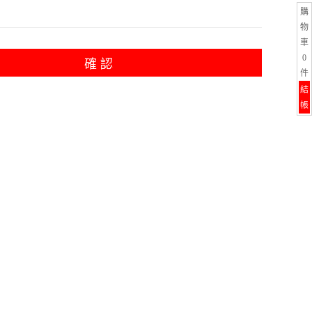
購
物
車
0
確 認
件
結
帳