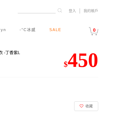
登入
我的帳戶
ryn
-°C冰感
SALE
0
450
內衣
-丁香紫L
$
收藏