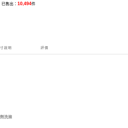
10,494
已售出：
件
寸說明
評價
軟劑洗滌