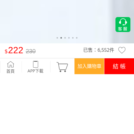
222
已售：
6,552
件
230
竹節棉五分袖側開衩短上衣
-粉桔
結 帳
加入購物車
APP下載
首頁
活動
超值回饋‧三件$666
優惠
APP下載699免運
顏色