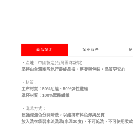
商品說明
試穿報告
尺
．產地：中國製造(台灣團隊監製)
堅持由台灣團隊執行最終品檢、整燙與包裝，品質更安心
．材質：
主布材質：50%尼龍、50%彈性纖維
罩杯材質：100%聚酯纖維
．洗滌方式：
建議深淺色分開清洗，以維持布料色澤與品質
放入洗衣袋弱水流洗滌(水溫30度)，不可乾洗、不可使用柔