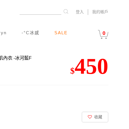
登入
我的帳戶
ryn
-°C冰感
SALE
0
450
冰肌內衣
-冰河藍F
$
收藏