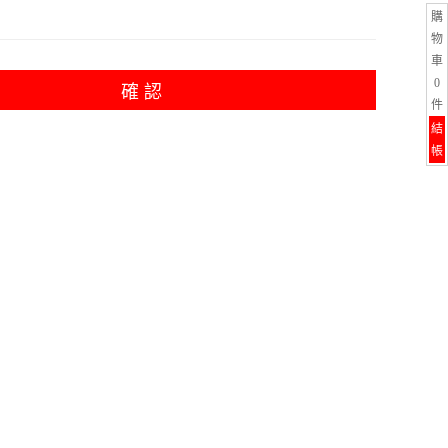
購
物
車
0
確 認
件
結
帳