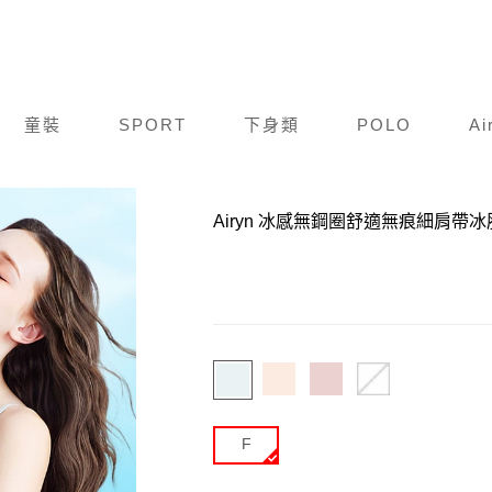
童裝
SPORT
下身類
POLO
Ai
商品編號：
C24S003-610
Airyn 冰感無鋼圈舒適無痕細肩帶
F