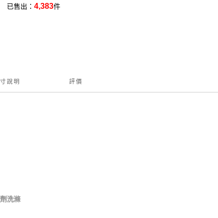
4,383
已售出：
件
寸說明
評價
軟劑洗滌