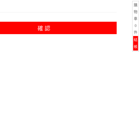
購
物
車
0
確 認
件
結
帳