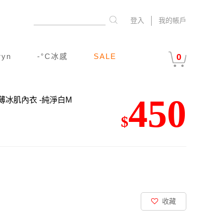
登入
我的帳戶
ryn
-°C冰感
SALE
0
450
上薄冰肌內衣
-純淨白M
$
收藏