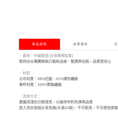
商品說明
試穿報告
尺
．產地：中國製造(台灣團隊監製)
堅持由台灣團隊執行最終品檢、整燙與包裝，品質更安心
．材質：
主布材質：59%尼龍、41%彈性纖維
罩杯材質：100%聚酯纖維
．洗滌方式：
建議深淺色分開清洗，以維持布料色澤與品質
放入洗衣袋弱水流洗滌(水溫30度)，不可乾洗、不可使用柔