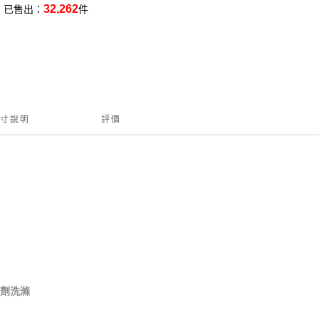
32,262
已售出：
件
寸說明
評價
軟劑洗滌