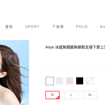
童裝
SPORT
下身類
POLO
Ai
商品編號：
C23S503-023
Airyn 冰感無鋼圈無痕軟支撐下厚
M
L
XL