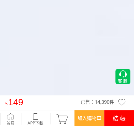
149
已售：
14,390
件
抗菌‧透氣-Airyn 超彈力無痕內褲
-開運紅
結 帳
加入購物車
APP下載
首頁
優惠
登入領！百元購物金