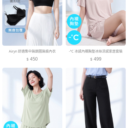
Airyn 舒適集中無鋼圈無痕內衣
-°C 冰感內襯胸墊冰絲涼感家居套裝
450
499