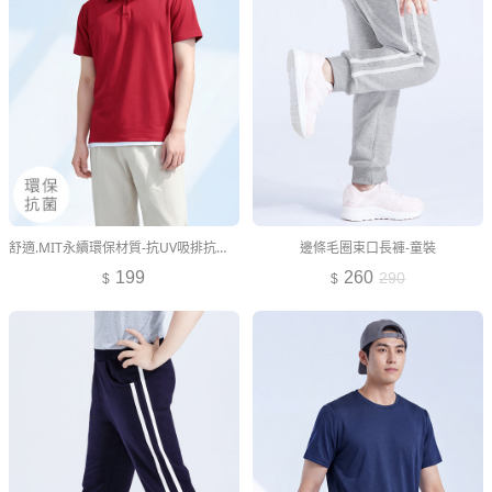
舒適.MIT永續環保材質-抗UV吸排抗菌polo衫-男裝
邊條毛圈束口長褲-童裝
199
260
290