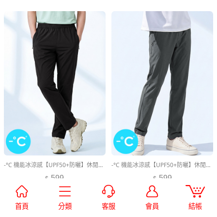
-°C 機能冰涼感【UPF50+防曬】休閒長褲-男裝
-°C 機能冰涼感【UPF50+防曬】休閒長褲-男裝
599
599
首頁
分類
客服
會員
結帳