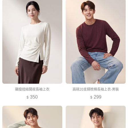
顯瘦扭結開衩長袖上衣
高磅20支精梳棉長袖上衣-男裝
350
299