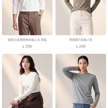
高磅20支精梳棉長袖上衣-男裝
柔棉彈力長袖上衣
299
299