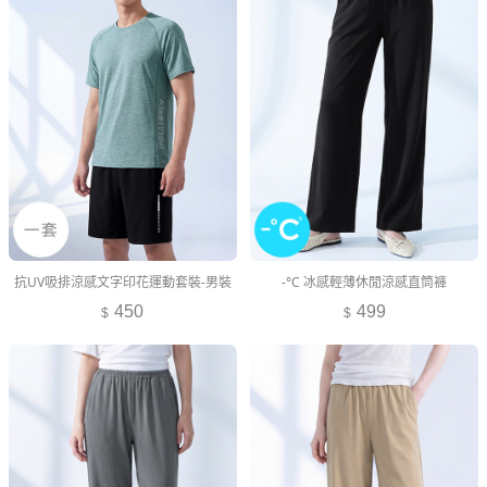
抗UV吸排涼感文字印花運動套裝-男裝
-°C 冰感輕薄休閒涼感直筒褲
450
499