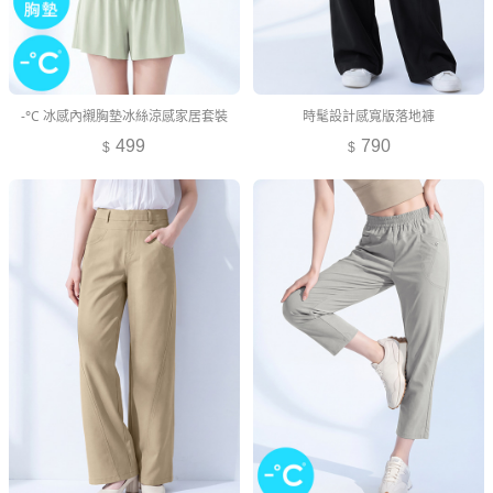
-°C 冰感內襯胸墊冰絲涼感家居套裝
時髦設計感寬版落地褲
499
790