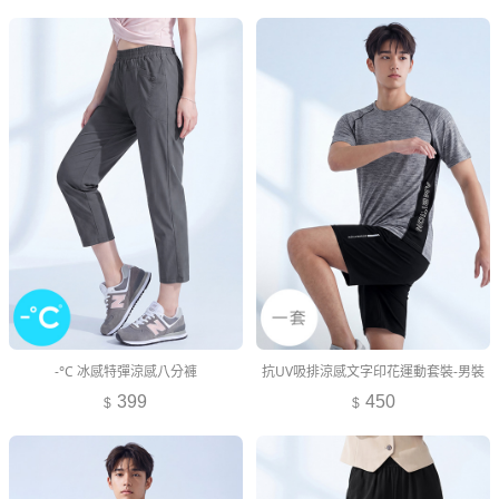
-°C 冰感特彈涼感八分褲
抗UV吸排涼感文字印花運動套裝-男裝
399
450