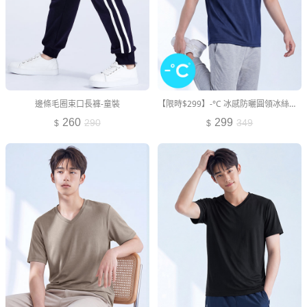
邊條毛圈束口長褲-童裝
【限時$299】-°C 冰感防曬圓領冰絲涼感T恤-男裝
260
299
290
349