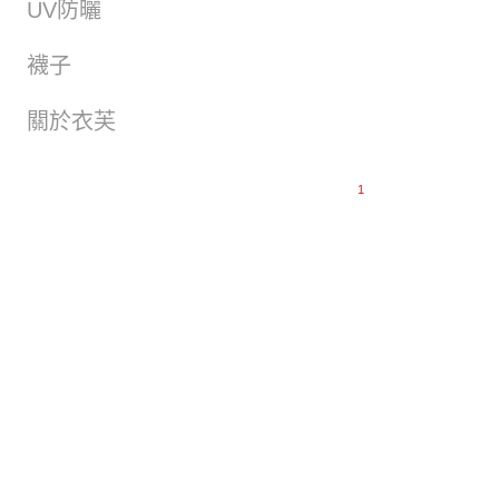
UV防曬
襪子
關於衣芙
1