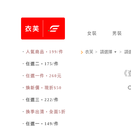
女裝
男裝
．
人氣商品‧199/件
衣芙
>
請選擇
>
請
．任選二‧175/件
《
．
任選一件‧260元
．
煥新價‧現折$50
．任選三‧222/件
．
換季出清‧全面5折
．任選一‧149/件