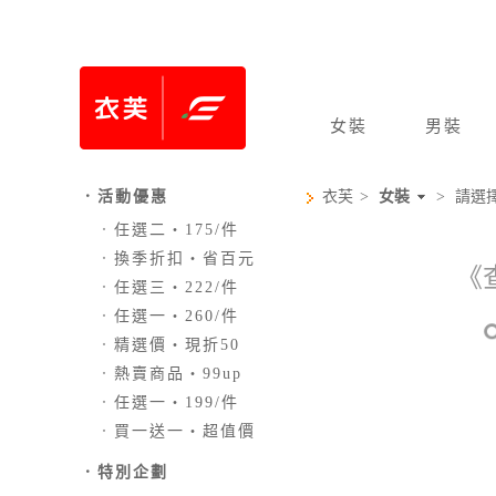
女裝
男裝
．活動優惠
衣芙
>
女裝
>
請選
．
任選二‧175/件
．
換季折扣‧省百元
《
．
任選三‧222/件
．
任選一‧260/件
．
精選價‧現折50
．
熱賣商品‧99up
．
任選一‧199/件
．
買一送一‧超值價
．
特別企劃