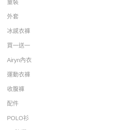
童裝
外套
冰感衣褲
買一送一
Airyn內衣
運動衣褲
收腹褲
配件
POLO衫