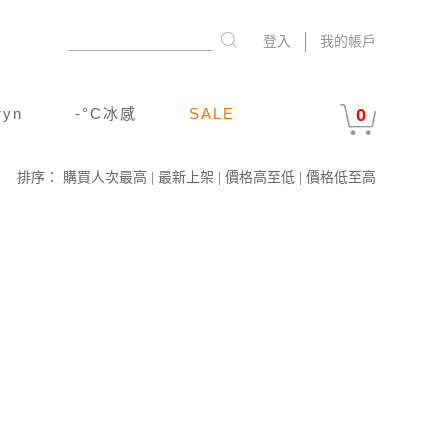
登入
我的帳戶
ryn
-°C冰感
SALE
0
排序：
購買人次最高
|
最新上架
|
價格高至低
|
價格低至高