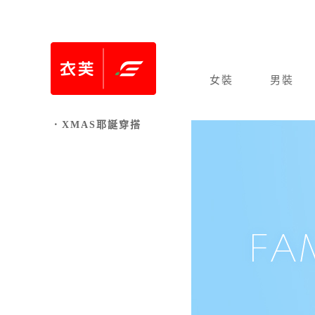
女裝
男裝
．XMAS耶誕穿搭