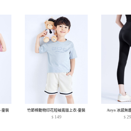
-童裝
竹節棉動物印花短袖寬版上衣-童裝
Airyn 冰
149
2
$
$