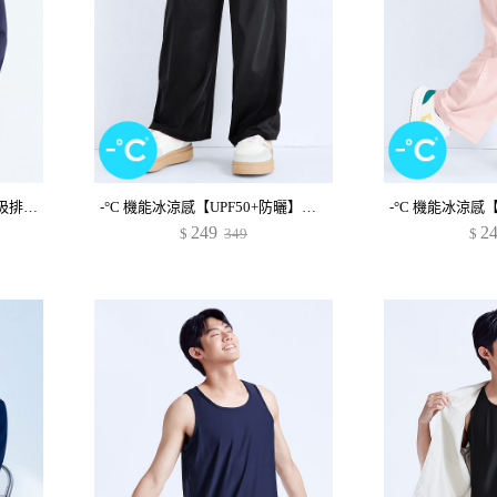
舒適.MIT永續環保材質-抗UV吸排抗菌口袋長袖polo衫-男裝
-°C 機能冰涼感【UPF50+防曬】垂感寬褲-女童
249
2
$
349
$