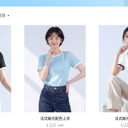
選擇
法式緞光配色上衣
法式緞
222
2
$
249
$