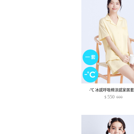
-℃ 冰感呼吸棉涼感家居
550
$
600