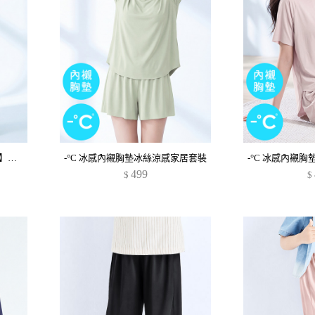
-°C 機能冰涼感【UPF50+防曬】休閒長褲-男裝
-°C 冰感內襯胸墊冰絲涼感家居套裝
-°C 冰感內襯
499
$
$