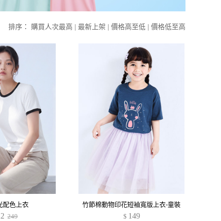
排序：
購買人次最高
|
最新上架
|
價格高至低
|
價格低至高
光配色上衣
竹節棉動物印花短袖寬版上衣-童裝
22
149
249
$