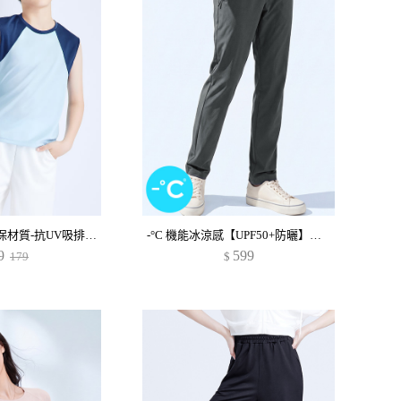
舒適.MIT永續環保材質-抗UV吸排抗菌配色背心-童裝
-°C 機能冰涼感【UPF50+防曬】休閒長褲-男裝
9
599
179
$