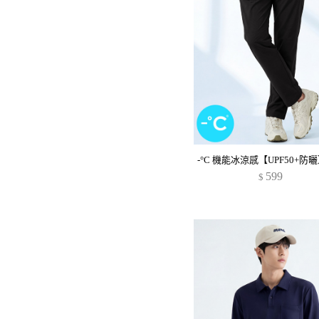
599
$