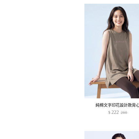
純棉文字印花設計款背
222
$
260