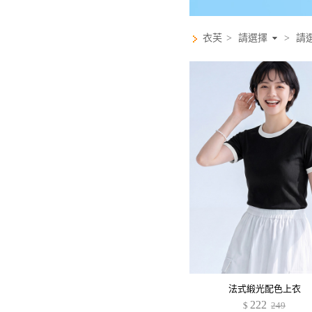
衣芙
>
請選擇
>
請
法式緞光配色上衣
222
$
249