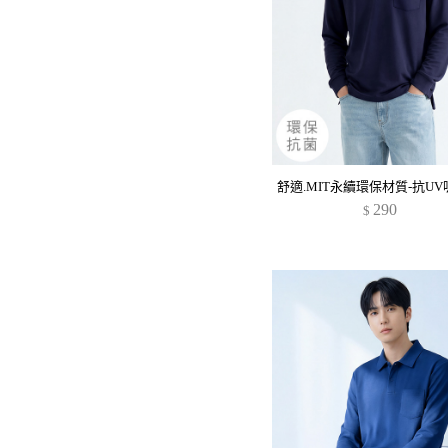
290
$