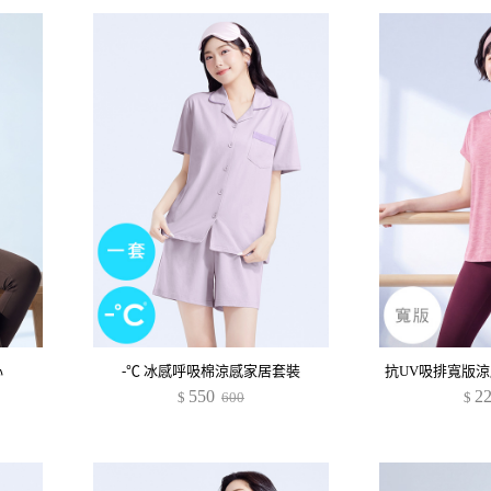
心
-℃ 冰感呼吸棉涼感家居套裝
550
2
$
600
$