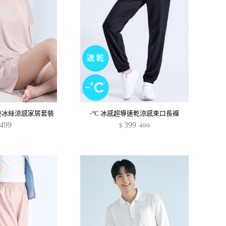
胸墊冰絲涼感家居套裝
-°C 冰感超導速乾涼感束口長褲
499
399
$
499