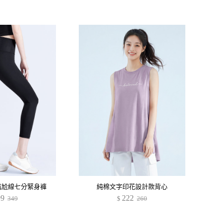
感無尷尬線七分緊身褲
純棉文字印花設計款背心
99
222
349
$
260