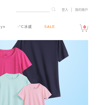
登入
我的帳戶
ryn
-°C冰感
SALE
0