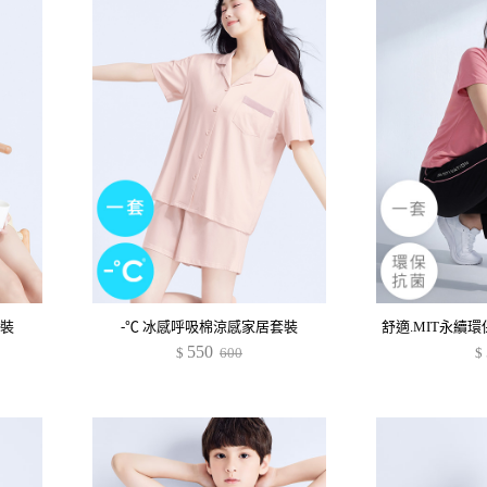
套裝
-℃ 冰感呼吸棉涼感家居套裝
550
$
600
$