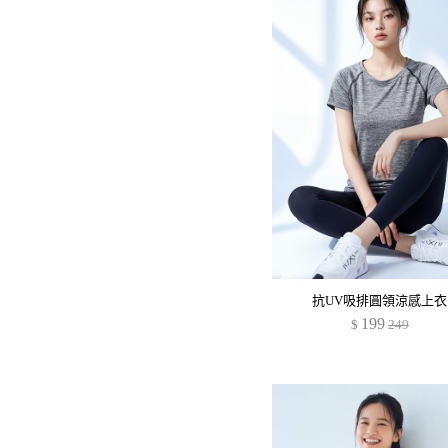
抗UV吸排圓領涼感上衣
199
$
249