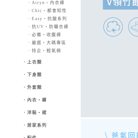
．
Airyn‧內衣褲
．
Chic‧都會知性
．
Easy‧抗皺系列
．
抗UV‧防曬衣褲
．
必備‧收腹褲
．
嚴選‧大碼專區
．
特企‧輕氧棉
．
上衣類
．
下身類
．外套類
．
內衣‧褲
．
洋裝‧裙
．
居家系列
．
配件