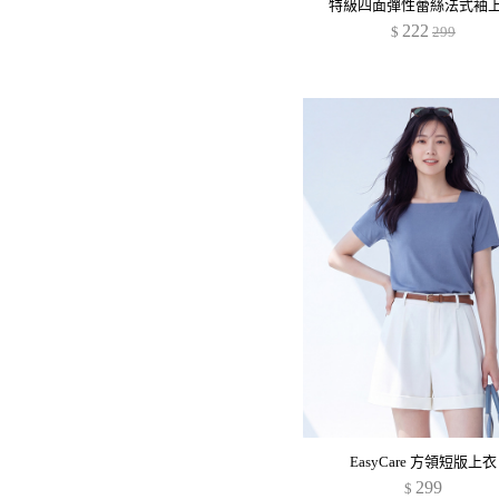
特級四面彈性蕾絲法式袖
222
$
299
EasyCare 方領短版上衣
299
$