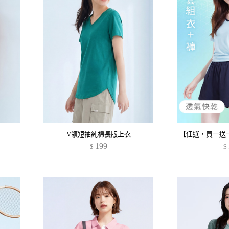
V領短袖純棉長版上衣
199
$
$