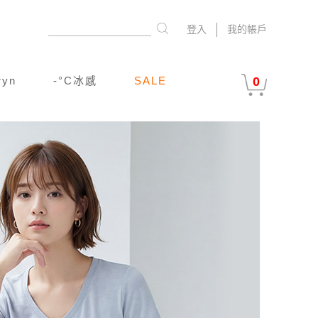
登入
我的帳戶
ryn
-°C冰感
SALE
0