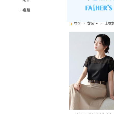
．襪類
衣芙
>
女裝
>
上衣