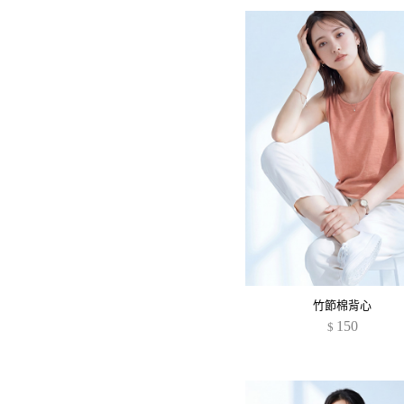
竹節棉背心
150
$