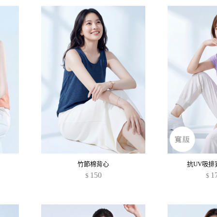
竹節棉背心
抗UV吸排
150
1
$
$