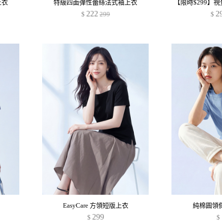
上衣
特級四面彈性蕾絲法式袖上衣
222
2
$
299
$
EasyCare 方領短版上衣
純棉圓領
299
$
$