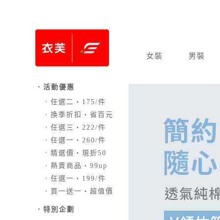
女裝
男裝
．活動優惠
．
任選二‧175/件
．
換季折扣‧省百元
．
任選三‧222/件
．
任選一‧260/件
．
精選價‧現折50
．
熱賣商品‧99up
．
任選一‧199/件
．
買一送一‧超值價
．
特別企劃