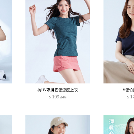
抗UV吸排圓領涼感上衣
V領竹
199
1
$
249
$