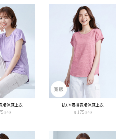
寬版涼感上衣
抗UV吸排寬版涼感上衣
75
175
249
$
249