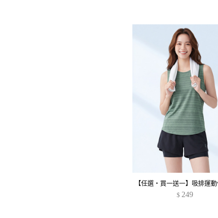
249
$